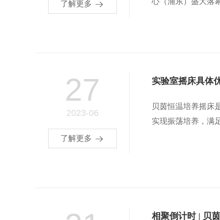
心（浦东）盛大落幕.
了解更多
27
实验室摇床具体
贝茵恒温培养摇床
2023-06
实现振荡培养，满足
了解更多
相聚倒计时 | 贝茵与您