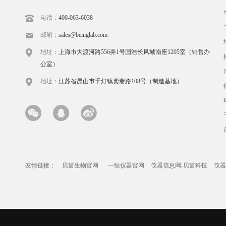
电话：
400-063-6038
邮箱：
sales@beinglab.com
地址：
上海市大渡河路556弄1号国浩长风城南座1205室（销售办
公室）
地址：
江苏省昆山市千灯镇龚巷路108号（制造基地）
友情链接：
贝茵生物官网
一恒仪器官网
仪器信息网-贝茵科技
仪器