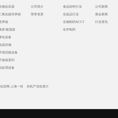
生物反应器
公司简介
食品饮料行业
公司新闻
二氧化碳培养箱
荣誉资质
化妆品行业
展会新闻
培养箱
生物制药&CGT
行业资讯
摇床/振荡器
化学制药
净化设备
低温存储
环境试验设备
干燥箱系列
前处理设备
信息网-上海一恒
东机产业粘度计