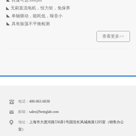
◣
转速可达500rpm
◣
无刷直流电机，恒力矩，免保养
◣
单轴驱动，能耗低，噪音小
◣
具有振荡不平衡检测
查看更多>>
电话：
400-063-6038
邮箱：
sales@beinglab.com
地址：
上海市大渡河路556弄1号国浩长风城南座1205室（销售办公
室）