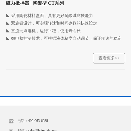
磁力搅拌器 | 陶瓷型 CT系列
◣ 采用陶瓷材料盘面，具有更好耐酸碱腐蚀能力
◣
双旋钮设计，可实现转速和时间参数的快速设定
◣
直流无刷电机，运行平稳，使用寿命长
◣
微电脑控制技术，可根据液体粘度自动调节，保证转速的稳定
查看更多>>
电话：
400-063-6038
邮箱：
sales@beinglab.com