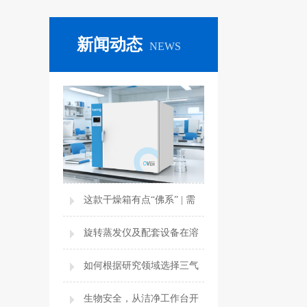
新闻动态
NEWS
这款干燥箱有点“佛系” | 需
要自然对流干燥箱的N个时
旋转蒸发仪及配套设备在溶
刻
剂回收与样品前处理中的应
如何根据研究领域选择三气
用
培养箱？应用场景指南
生物安全，从洁净工作台开