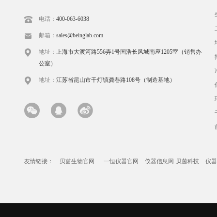
电话：
400-063-6038
邮箱：
sales@beinglab.com
地址：
上海市大渡河路556弄1号国浩长风城南座1205室（销售办
公室）
地址：
江苏省昆山市千灯镇龚巷路108号（制造基地）
友情链接：
贝茵生物官网
一恒仪器官网
仪器信息网-贝茵科技
仪器