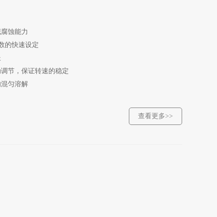
碱腐蚀能力
数的快速设定
长
动调节，保证转速的稳定
的混匀溶解
查看更多>>