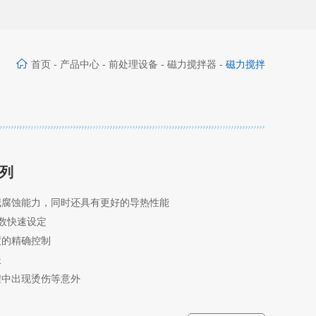
首页
-
产品中心
-
前处理设备
-
磁力搅拌器
-
磁力搅拌
器(圆盘型)
系列
碱腐蚀能力，同时还具有更好的导热性能
数快速设定
度的精确控制
长
程中出现烫伤等意外