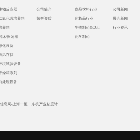
生物反应器
公司简介
食品饮料行业
公司新闻
二氧化碳培养箱
荣誉资质
化妆品行业
展会新闻
培养箱
生物制药&CGT
行业资讯
摇床/振荡器
化学制药
净化设备
低温存储
环境试验设备
干燥箱系列
前处理设备
信息网-上海一恒
东机产业粘度计