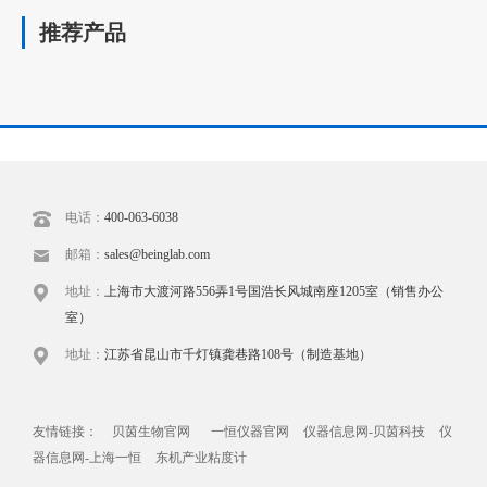
推荐产品
电话：
400-063-6038
邮箱：
sales@beinglab.com
地址：
上海市大渡河路556弄1号国浩长风城南座1205室（销售办公
室）
地址：
江苏省昆山市千灯镇龚巷路108号（制造基地）
友情链接：
贝茵生物官网
一恒仪器官网
仪器信息网-贝茵科技
仪
器信息网-上海一恒
东机产业粘度计