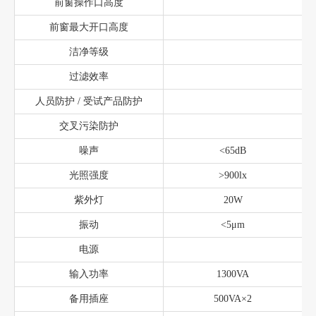
前窗操作口高度
前窗最大开口高度
洁净等级
过滤效率
人员防护 / 受试产品防护
交叉污染防护
噪声
<65dB
光照强度
>900lx
紫外灯
20W
振动
<5μm
电源
输入功率
1300VA
备用插座
500VA×2