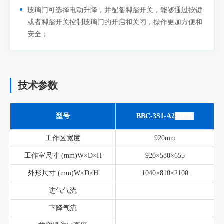
玻璃门可选择电动升降，并配备脚踏开关，能够通过按键
或者脚踏开关控制玻璃门的开启和关闭，操作更加方便和
安全；
技术参数
型号
BBC-3S1-A2
（U）
工作区宽度
920mm
工作室尺寸 (mm)W×D×H
920×580×655
外形尺寸 (mm)W×D×H
1040×810×2100
进气气流
下降气流