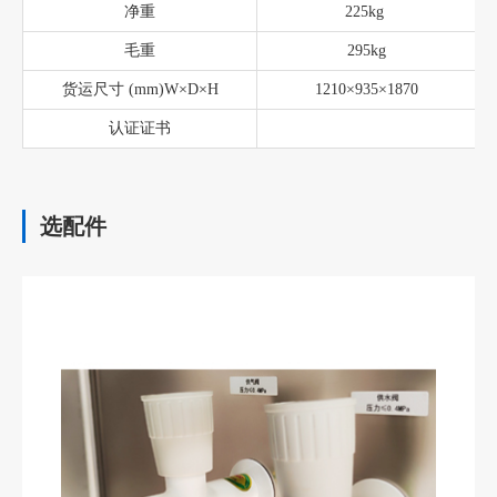
净重
225kg
毛重
295kg
货运尺寸 (mm)W×D×H
1210×935×1870
认证证书
选配件