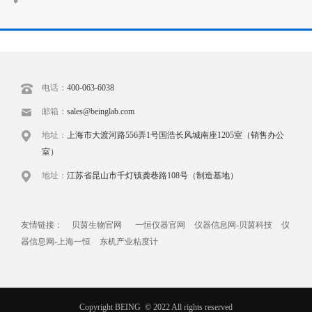
电话：
400-063-6038
邮箱：
sales@beinglab.com
地址：
上海市大渡河路556弄1号国浩长风城南座1205室（销售办公
室）
地址：
江苏省昆山市千灯镇龚巷路108号（制造基地）
友情链接：
贝茵生物官网
一恒仪器官网
仪器信息网-贝茵科技
仪
器信息网-上海一恒
东机产业粘度计
Copyright BEING © 2022 All rights reserved