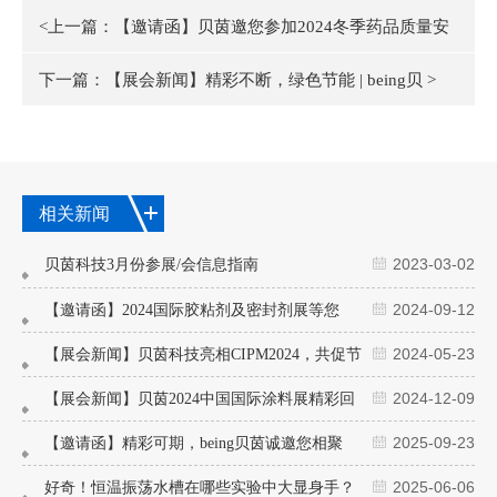
<上一篇：
【邀请函】贝茵邀您参加2024冬季药品质量安
下一篇：
【展会新闻】精彩不断，绿色节能 | being贝
>
相关新闻
2023-03-02
贝茵科技3月份参展/会信息指南
2024-09-12
【邀请函】2024国际胶粘剂及密封剂展等您
来！
2024-05-23
【展会新闻】贝茵科技亮相CIPM2024，共促节
能绿色发展！
2024-12-09
【展会新闻】贝茵2024中国国际涂料展精彩回
顾
2025-09-23
【邀请函】精彩可期，being贝茵诚邀您相聚
CMEF2025(广州）
2025-06-06
好奇！恒温振荡水槽在哪些实验中大显身手？